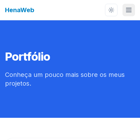
HenaWeb
Switch to d
Open
Portfólio
Conheça um pouco mais sobre os meus
projetos.